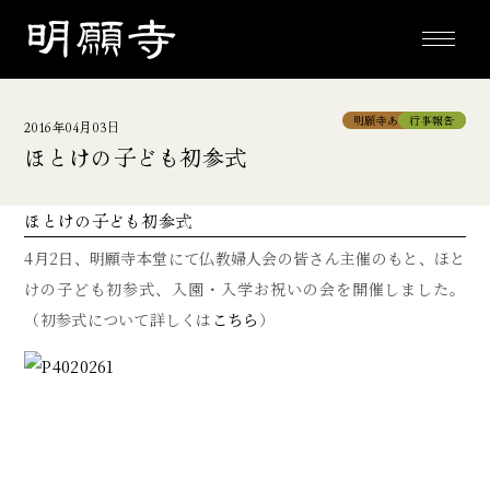
toggle
navigati
明願寺あっちこっち
行事報告
2016年04月03日
ほとけの子ども初参式
ほとけの子ども初参式
4月2日、明願寺本堂にて仏教婦人会の皆さん主催のもと、ほと
けの子ども初参式、入園・入学お祝いの会を開催しました。
（初参式について詳しくは
こちら
）