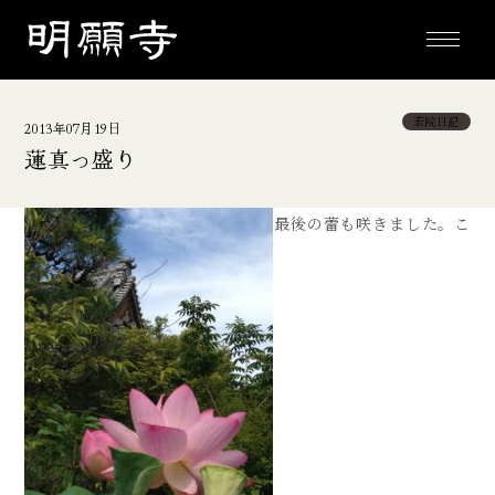
toggle
navigati
若院日記
2013年07月19日
蓮真っ盛り
最後の蕾も咲きました。こ