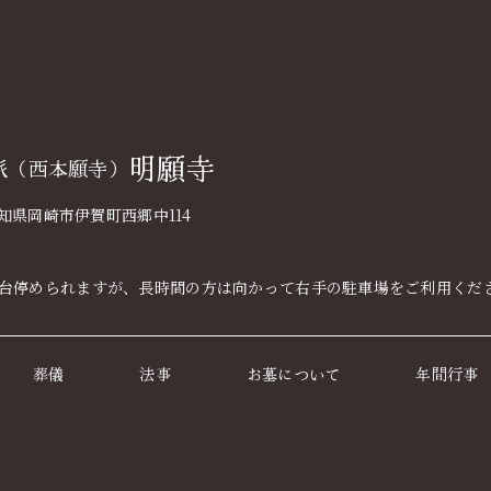
明願寺
派（西本願寺）
 愛知県岡崎市伊賀町西郷中114
8台停められますが、長時間の方は向かって右手の駐車場をご利用くだ
葬儀
法事
お墓について
年間行事