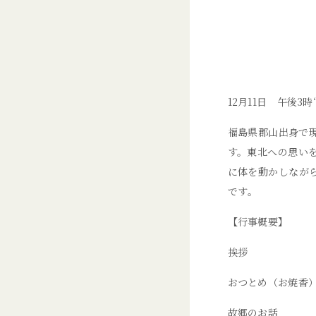
12月11日 午後3時
福島県郡山出身で
す。東北への思い
に体を動かしなが
です｡
【行事概要】
挨拶
おつとめ（お焼香
故郷のお話