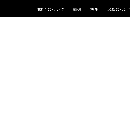
明願寺について
葬儀
法事
お墓につい