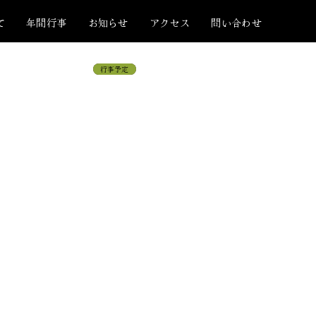
て
年間行事
お知らせ
アクセス
問い合わせ
若院日記
行事予定