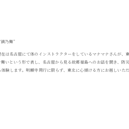
“鎮乃舞”
現在は名古屋にて体のインストラクターをしているマナマナさんが、
を舞いという形で表し、名古屋から見る故郷福島へのお話を聞き、防
ら体験します。明願寺同行に限らず、東北に心傾ける方にお越しいた
）