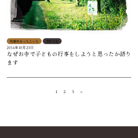
明願寺あっちこっち
若院日記
2014年10月23日
なぜお寺で子どもの行事をしようと思ったか語り
ます
1
2
3
>