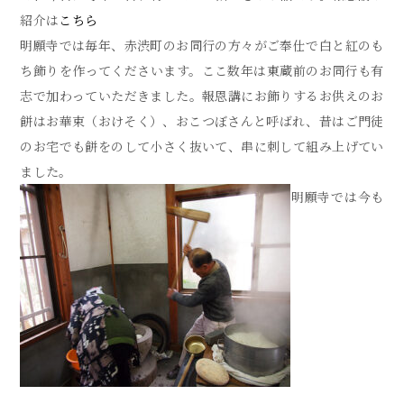
紹介は
こちら
明願寺では毎年、赤渋町のお同行の方々がご奉仕で白と紅のも
ち飾りを作ってくださいます。ここ数年は東蔵前のお同行も有
志で加わっていただきました。報恩講にお飾りするお供えのお
餅はお華束（おけそく）、おこつぼさんと呼ばれ、昔はご門徒
のお宅でも餅をのして小さく抜いて、串に刺して組み上げてい
ました。
明願寺では今も