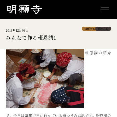
toggle
navigati
明願寺あっちこっち
若院日記
法要
2013年12月08日
みんなで作る報恩講1
報恩講の紹介
で、今日は毎年17日に行っている餅つきのお話です。報恩講の