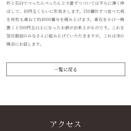
杵と石臼でぺったんぺったんと少量ずつついては平らに薄く伸
ばして、10円玉くらいに形抜きします。150個位ずつ並べた板
を何枚も重ねて約4000個分を積み上げます。重石をかけ一晩
置くと500円玉以上になったお餅が出来上がるのです。これを
翌日薮田のみなさんに組み上げていただきますが、これは次の
機会にお話します。
一覧に戻る
アクセス