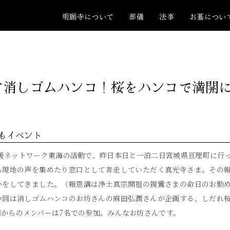
明願寺について
葬儀
法事
お墓につい
て消しゴムハンコ！桜をハンコで満開
もイベント
支援ネットワーク東海の活動で、昨日本日と一泊二日宮城県亘理町に行
も現地の声を集めたり窓口として奔走していただく真光寺さま。その
いをしてきました。（報恩講は浄土真宗開祖の親鸞さまの命日のお勤
今回は消しゴムハンコのお坊さんの麻田弘潤さんが企画する、しだれ
海からのメンバーは7名での参加。みんなお坊さんです。