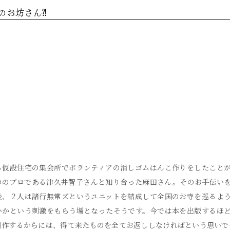
のお坊さん⁈
る仮設住宅の集会所でボランティアの消しゴムはんこ作りをしたこと
コのプロである津久井智子さんと知り合った麻田さん。そのお手伝い
後、２人は諸行無常ズというユニットを結成して全国のお寺を巡るよ
いかという刺激をもらう場となったそうです。今では本を出版するほ
制作するからには、得て来たものを全てお返ししなければという思いで