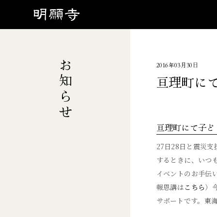
お知らせ
2016年03月30日
亘理町に
亘理町にて子ど
27日28日と震災
するときに、いつ
イベントのお手伝
報恩講は
こちら
）
サポートです。東