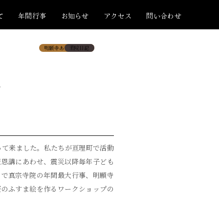
て
年間行事
お知らせ
アクセス
問い合わせ
明願寺あっちこっち
若院日記
に
って来ました。私たちが亘理町で活動
報恩講にあわせ、震災以降毎年子ども
めで真宗寺院の年間最大行事、明願寺
桜のふすま絵を作るワークショップの